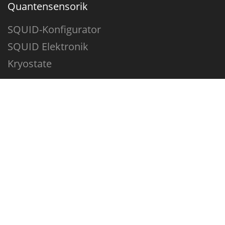
Quantensensorik
SQUID-Konfigurator
SQUID Elektronik
Kryostate
Mikrofabrikation
Dienstleistungen
Nanoskalige Mikroskopiernormale
Unternehmen
F&E